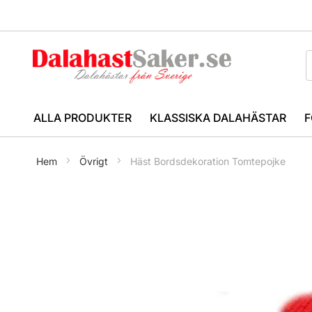
ALLA PRODUKTER
KLASSISKA DALAHÄSTAR
F
Hem
Övrigt
Häst Bordsdekoration Tomtepojke
Hoppa
till
slutet
av
bildgalleriet