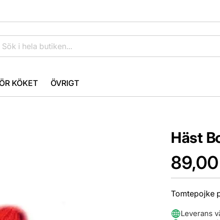
ÖR KÖKET
ÖVRIGT
Häst B
89,00
Tomtepojke på
Leverans v