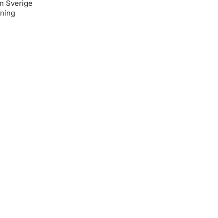
ån Sverige
lning