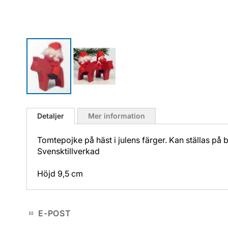
Hoppa
till
Detaljer
Mer information
början
av
Tomtepojke på häst i julens färger. Kan ställas på 
bildgalleriet
Svensktillverkad
Höjd 9,5 cm
E-POST