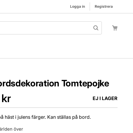
Logga in
Registrera
Hoppa t
Min kund
ordsdekoration Tomtepojke
 kr
EJ I LAGER
 häst i julens färger. Kan ställas på bord.
ärlden över