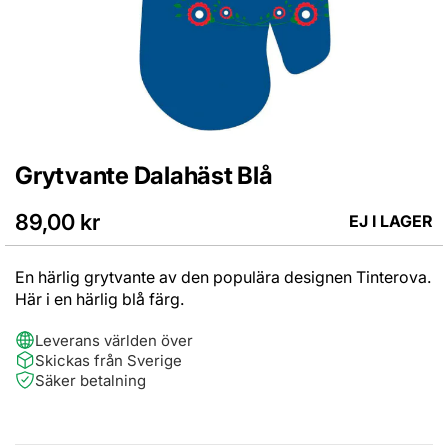
Grytvante Dalahäst Blå
Hoppa
till
början
89,00 kr
EJ I LAGER
av
bildgalleriet
En härlig grytvante av den populära designen Tinterova.
Här i en härlig blå färg.
Leverans världen över
Skickas från Sverige
Säker betalning