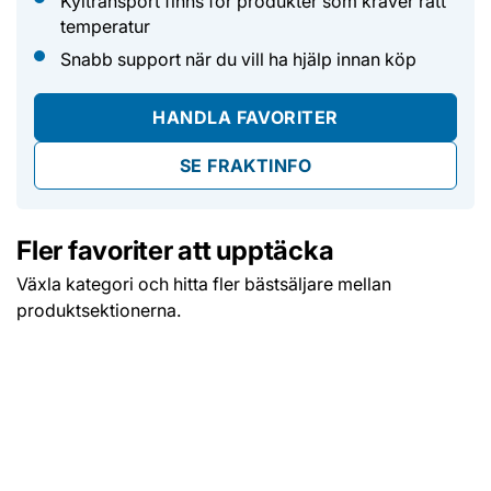
Kyltransport finns för produkter som kräver rätt
temperatur
Snabb support när du vill ha hjälp innan köp
HANDLA FAVORITER
SE FRAKTINFO
Fler favoriter att upptäcka
Växla kategori och hitta fler bästsäljare mellan
produktsektionerna.
DRYCKER
CHOKLAD
Kaffe, te och klassiska favoriter
Marabou och andra favoriter