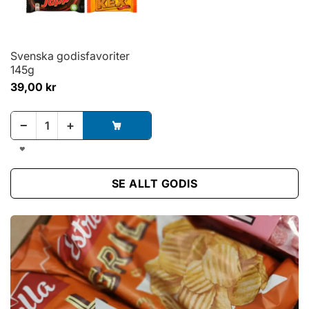
Svenska godisfavoriter
145g
39,00 kr
−
+
L
Ä
G
G
SE ALLT GODIS
T
I
L
L
I
Ö
N
S
K
E