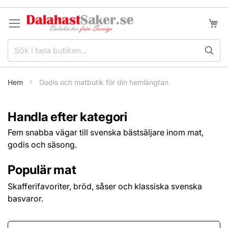
Hoppa
till
Min k
innehållet
Hem
Godis och matbutik för din hemlängtan
Handla efter kategori
Fem snabba vägar till svenska bästsäljare inom mat,
godis och säsong.
Populär mat
Skafferifavoriter, bröd, såser och klassiska svenska
basvaror.