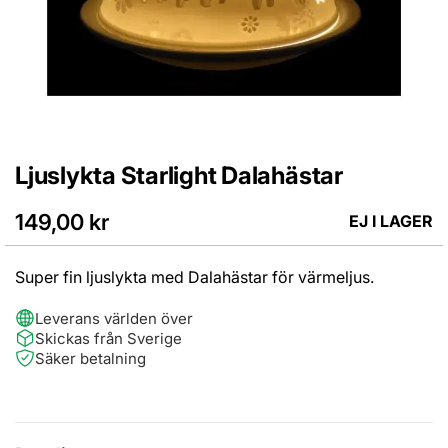
Ljuslykta Starlight Dalahästar
Hoppa
till
början
149,00 kr
EJ I LAGER
av
bildgalleriet
Super fin ljuslykta med Dalahästar för värmeljus.
Leverans världen över
Skickas från Sverige
Säker betalning